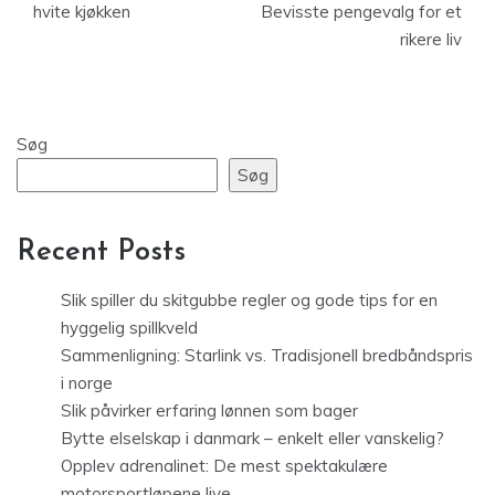
hvite kjøkken
Bevisste pengevalg for et
rikere liv
Søg
Søg
Recent Posts
Slik spiller du skitgubbe regler og gode tips for en
hyggelig spillkveld
Sammenligning: Starlink vs. Tradisjonell bredbåndspris
i norge
Slik påvirker erfaring lønnen som bager
Bytte elselskap i danmark – enkelt eller vanskelig?
Opplev adrenalinet: De mest spektakulære
motorsportløpene live