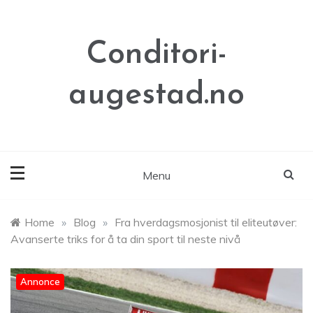
Skip
to
content
Conditori-
augestad.no
Menu
Home
»
Blog
»
Fra hverdagsmosjonist til eliteutøver:
Avanserte triks for å ta din sport til neste nivå
Annonce