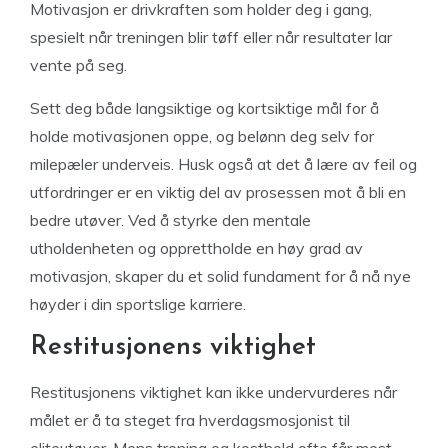
Motivasjon er drivkraften som holder deg i gang,
spesielt når treningen blir tøff eller når resultater lar
vente på seg.
Sett deg både langsiktige og kortsiktige mål for å
holde motivasjonen oppe, og belønn deg selv for
milepæler underveis. Husk også at det å lære av feil og
utfordringer er en viktig del av prosessen mot å bli en
bedre utøver. Ved å styrke den mentale
utholdenheten og opprettholde en høy grad av
motivasjon, skaper du et solid fundament for å nå nye
høyder i din sportslige karriere.
Restitusjonens viktighet
Restitusjonens viktighet kan ikke undervurderes når
målet er å ta steget fra hverdagsmosjonist til
eliteutøver. Mens trening og kosthold ofte får mest