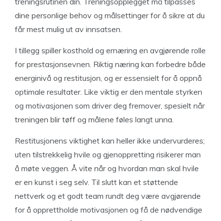
treningsrutinen din. Treningsopplegget må tilpasses
dine personlige behov og målsettinger for å sikre at du
får mest mulig ut av innsatsen.
I tillegg spiller kosthold og ernæring en avgjørende rolle
for prestasjonsevnen. Riktig næring kan forbedre både
energinivå og restitusjon, og er essensielt for å oppnå
optimale resultater. Like viktig er den mentale styrken
og motivasjonen som driver deg fremover, spesielt når
treningen blir tøff og målene føles langt unna.
Restitusjonens viktighet kan heller ikke undervurderes;
uten tilstrekkelig hvile og gjenoppretting risikerer man
å møte veggen. Å vite når og hvordan man skal hvile
er en kunst i seg selv. Til slutt kan et støttende
nettverk og et godt team rundt deg være avgjørende
for å opprettholde motivasjonen og få de nødvendige